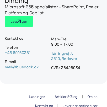
binding
Microsoft 365 specialister - SharePoint, Power
Platform og Copilot
Løsninger
Kontakt os
Man-Fre:
9:00 – 17:00
Telefon
+45 69160381
Tørringvej 7,
2610, Rødovre
E-mail
mail@bluedock.dk
CVR.: 36426934
Løsninger
Artikler & Blog
Om os
Kontakt os
Leveringsbetingelser