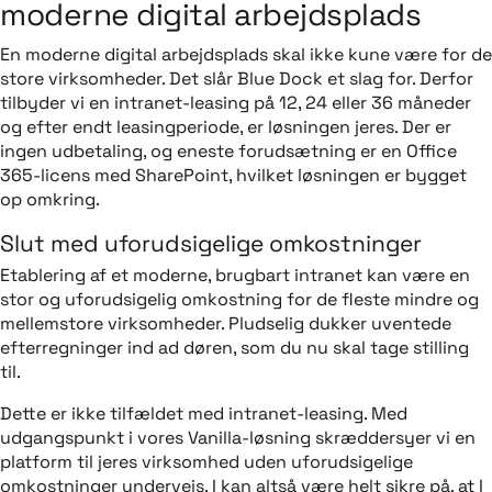
moderne digital arbejdsplads
En moderne digital arbejdsplads skal ikke kune være for de
store virksomheder. Det slår Blue Dock et slag for. Derfor
tilbyder vi en intranet-leasing på 12, 24 eller 36 måneder
og efter endt leasingperiode, er løsningen jeres. Der er
ingen udbetaling, og eneste forudsætning er en Office
365-licens med SharePoint, hvilket løsningen er bygget
op omkring.
Slut med uforudsigelige omkostninger
Etablering af et moderne, brugbart intranet kan være en
stor og uforudsigelig omkostning for de fleste mindre og
mellemstore virksomheder. Pludselig dukker uventede
efterregninger ind ad døren, som du nu skal tage stilling
til.
Dette er ikke tilfældet med intranet-leasing. Med
udgangspunkt i vores Vanilla-løsning skræddersyer vi en
platform til jeres virksomhed uden uforudsigelige
omkostninger undervejs. I kan altså være helt sikre på, at I