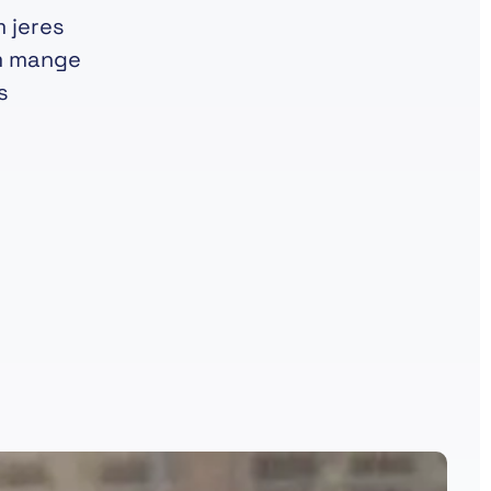
 jeres
om mange
s