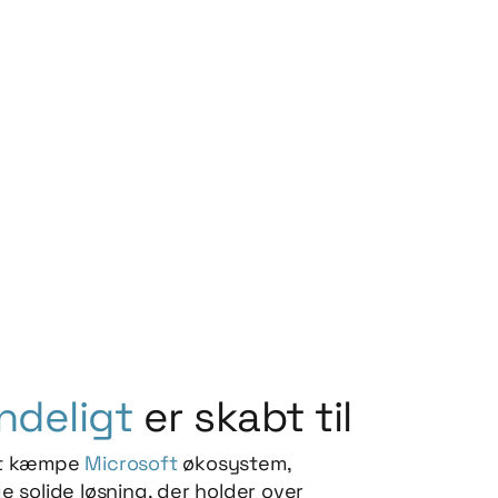
ndeligt
er skabt til
 et kæmpe
Microsoft
økosystem,
ge solide løsning, der holder over