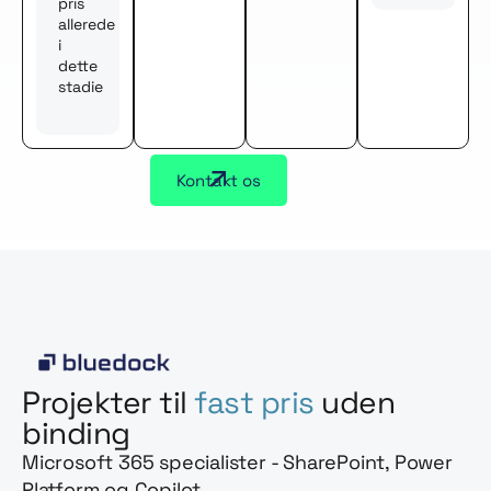
pris
allerede
i
dette
stadie
Kontakt os
Projekter til
fast pris
uden
binding
Microsoft 365 specialister - SharePoint, Power
Platform og Copilot