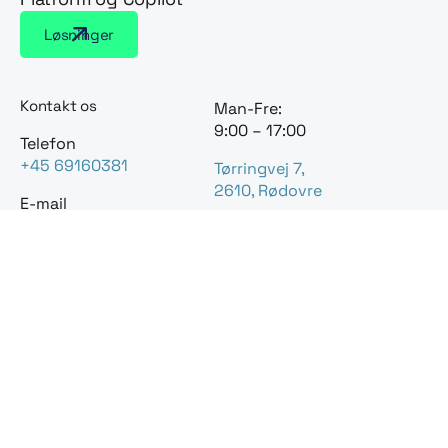
Løsninger
Kontakt os
Man-Fre:
9:00 – 17:00
Telefon
+45 69160381
Tørringvej 7,
2610, Rødovre
E-mail
mail@bluedock.dk
CVR.: 36426934
Løsninger
Artikler & Blog
Om os
Kontakt os
Leveringsbetingelser