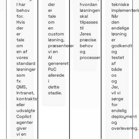
I har
der
hvordan
tekniske
behov
er
løsningen
implementeri
for.
tale
skal
Når
Hvis
om
tilpasses
den
der
en
til
endelige
er
custom
Jeres
løsning
tale
løsning,
præcise
er
om
præsenterer
behov
godkendt
en af
vi en
og
og
vores
AI
processer
testet
standard
genereret
af
løsninger
PoC
både
som
allerede
os
fx
i
og
QMS,
dette
Jer,
Intranet,
stadie.
vil vi
kontraktstyring
sørge
eller
for
udvalgte
endelig
Copilot
deployment
agenter
og
giver
overlevering.
vi en