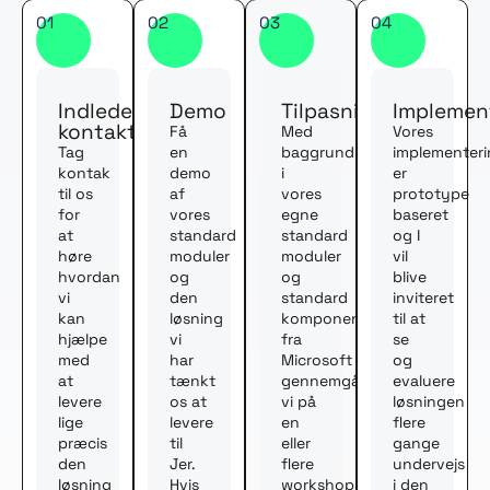
01
02
03
04
Indledende
Demo
Tilpasning
Implemen
kontakt
Få
Med
Vores
Tag
en
baggrund
implementer
kontak
demo
i
er
til os
af
vores
prototype
for
vores
egne
baseret
at
standard
standard
og I
høre
moduler
moduler
vil
hvordan
og
og
blive
vi
den
standard
inviteret
kan
løsning
komponenter
til at
hjælpe
vi
fra
se
med
har
Microsoft
og
at
tænkt
gennemgår
evaluere
levere
os at
vi på
løsningen
lige
levere
en
flere
præcis
til
eller
gange
den
Jer.
flere
undervejs
løsning
Hvis
workshops
i den