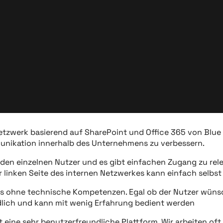
Netzwerk basierend auf SharePoint und Office 365 von Bl
munikation innerhalb des Unternehmens zu verbessern.
ür den einzelnen Nutzer und es gibt einfachen Zugang zu r
r linken Seite des internen Netzwerkes kann einfach selbst
s ohne technische Kompetenzen. Egal ob der Nutzer wünscht
dlich und kann mit wenig Erfahrung bedient werden
t eine sehr benutzerfreundliche Plattform. Wir arbeiten o