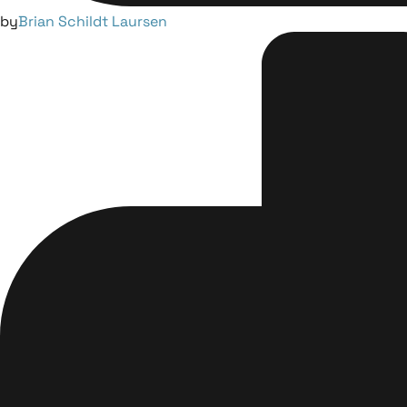
by
Brian Schildt Laursen