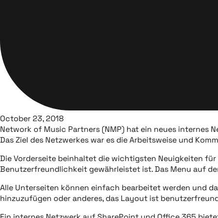
October 23, 2018
Network of Music Partners (NMP) hat ein neues internes 
Das Ziel des Netzwerkes war es die Arbeitsweise und Kom
Die Vorderseite beinhaltet die wichtigsten Neuigkeiten f
Benutzerfreundlichkeit gewährleistet ist. Das Menu auf de
Alle Unterseiten können einfach bearbeitet werden und da
hinzuzufügen oder anderes, das Layout ist benutzerfreun
Ein internes Netzwerk auf SharePoint und Office 365 biete