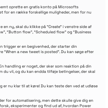
 nemt oprette en gratis konto på Microsofts
et for en række forskellige muligheder, men for nu
 en ny, skal du klikke på “Create” i venstre side af
ow”, “Button flow”, “Scheduled flow” og “Business
n trigger er en begivenhed, der starter din
ære “When a new tweet is posted”. Du kan søge efter
g. En handling er noget, der sker som reaktion på din
du vil, og du kan endda tilføje betingelser, der skal
ng er nu klar til at køre! Du kan teste den ved at udløse
er for automatisering, men dette skulle give dig en
dforsk, eksperimenter og find ud af, hvordan Power