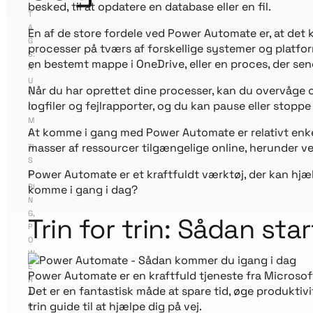
besked, til at opdatere en database eller en fil.
T
A
En af de store fordele ved Power Automate er, at det 
G
processer på tværs af forskellige systemer og platf
S:
en bestemt mappe i OneDrive, eller en proces, der send
A
U
Når du har oprettet dine processer, kan du overvåge 
T
logfiler og fejlrapporter, og du kan pause eller stopp
O
M
At komme i gang med Power Automate er relativt enkelt,
A
masser af ressourcer tilgængelige online, herunder ve
TI
S
Power Automate er et kraftfuldt værktøj, der kan hjælp
E
RI
komme i gang i dag?
N
G
,
Trin for trin: Sådan s
P
O
W
E
Power Automate er en kraftfuld tjeneste fra Microsoft
R
Det er en fantastisk måde at spare tid, øge produkti
A
trin guide til at hjælpe dig på vej.
P