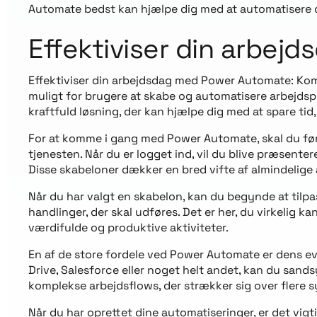
Automate bedst kan hjælpe dig med at automatisere d
Effektiviser din arbej
Effektiviser din arbejdsdag med Power Automate: Kom 
muligt for brugere at skabe og automatisere arbejdspr
kraftfuld løsning, der kan hjælpe dig med at spare tid
For at komme i gang med Power Automate, skal du førs
tjenesten. Når du er logget ind, vil du blive præsen
Disse skabeloner dækker en bred vifte af almindelig
Når du har valgt en skabelon, kan du begynde at tilpass
handlinger, der skal udføres. Det er her, du virkelig
værdifulde og produktive aktiviteter.
En af de store fordele ved Power Automate er dens evn
Drive, Salesforce eller noget helt andet, kan du sand
komplekse arbejdsflows, der strækker sig over flere sy
Når du har oprettet dine automatiseringer, er det vig