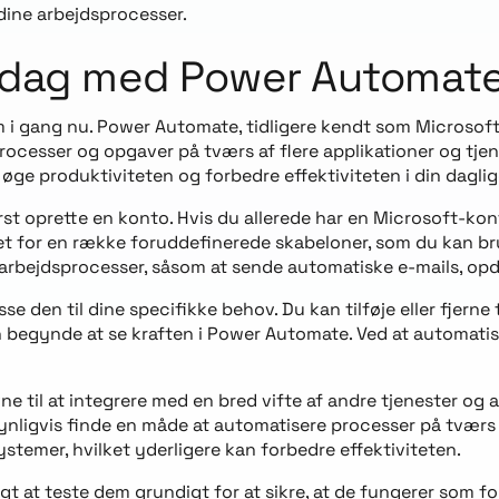
ine arbejdsprocesser.
dsdag med Power Automate
i gang nu. Power Automate, tidligere kendt som Microsoft 
ocesser og opgaver på tværs af flere applikationer og tjen
, øge produktiviteten og forbedre effektiviteten i din daglig
t oprette en konto. Hvis du allerede har en Microsoft-kon
teret for en række foruddefinerede skabeloner, som du kan 
e arbejdsprocesser, såsom at sende automatiske e-mails, op
e den til dine specifikke behov. Du kan tilføje eller fjerne t
 kan begynde at se kraften i Power Automate. Ved at automati
e til at integrere med en bred vifte af andre tjenester og 
synligvis finde en måde at automatisere processer på tværs 
stemer, hvilket yderligere kan forbedre effektiviteten.
tigt at teste dem grundigt for at sikre, at de fungerer so