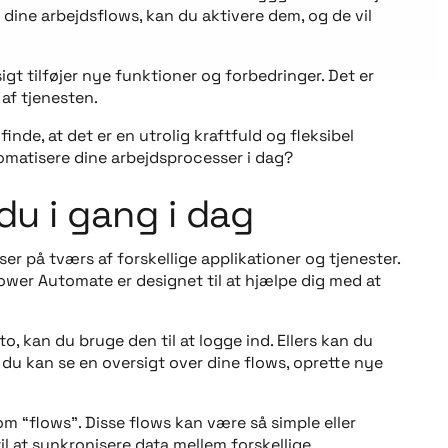
d dine arbejdsflows, kan du aktivere dem, og de vil
t tilføjer nye funktioner og forbedringer. Det er
af tjenesten.
de, at det er en utrolig kraftfuld og fleksibel
tomatisere dine arbejdsprocesser i dag?
u i gang i dag
r på tværs af forskellige applikationer og tjenester.
ower Automate er designet til at hjælpe dig med at
 kan du bruge den til at logge ind. Ellers kan du
 du kan se en oversigt over dine flows, oprette nye
m “flows”. Disse flows kan være så simple eller
il at synkronisere data mellem forskellige