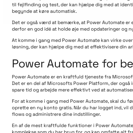
til fejlfinding og test, der kan hjælpe dig med at iden
begynde at køre automatisk.
Det er også værd at bemærke, at Power Automate er en 
derfor en god idé at holde øje med opdateringer og n
At komme i gang med Power Automate kan virke overvæld
løsning, der kan hjælpe dig med at effektivisere din 
Power Automate for be
Power Automate er en kraftfuld tjeneste fra Microsoft
Det er en del af Microsofts Power Platform, der også 
spare tid og arbejde mere effektivt ved at automatis
For at komme i gang med Power Automate, skal du først
oprette en ny konto gratis. Når du har logget ind, vi
flows og administrere dine indstillinger.
En af de mest kraftfulde funktioner i Power Automate 
komplekse som du har brug for, og kan omfatte alt fra 