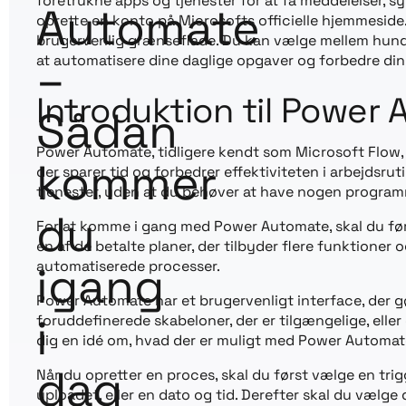
foretrukne apps og tjenester for at få meddelelser, s
Automate
oprette en konto på Microsofts officielle hjemmeside
brugervenlig grænseflade. Du kan vælge mellem hund
–
at automatisere dine daglige opgaver og forbedre din 
Introduktion til Power 
Sådan
Power Automate, tidligere kendt som Microsoft Flow, 
kommer
der sparer tid og forbedrer effektiviteten i arbejds
tjenester, uden at du behøver at have nogen program
du
For at komme i gang med Power Automate, skal du først
en af de betalte planer, der tilbyder flere funktioner
igang
automatiserede processer.
Power Automate har et brugervenligt interface, der g
i
foruddefinerede skabeloner, der er tilgængelige, ell
dig en idé om, hvad der er muligt med Power Automat
dag
Når du opretter en proces, skal du først vælge en trig
uploadet, eller en dato og tid. Derefter skal du vælge 