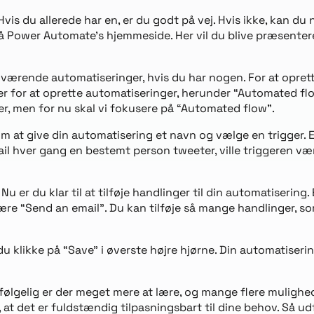
is du allerede har en, er du godt på vej. Hvis ikke, kan du
på Power Automate’s hjemmeside. Her vil du blive præsenter
uværende automatiseringer, hvis du har nogen. For at oprette
er for at oprette automatiseringer, herunder “Automated fl
er, men for nu skal vi fokusere på “Automated flow”.
om at give din automatisering et navn og vælge en trigger. E
ail hver gang en bestemt person tweeter, ville triggeren v
. Nu er du klar til at tilføje handlinger til din automatiserin
re “Send an email”. Du kan tilføje så mange handlinger, som 
l du klikke på “Save” i øverste højre hjørne. Din automatiseri
ølgelig er der meget mere at lære, og mange flere mulighed
 at det er fuldstændig tilpasningsbart til dine behov. Så u