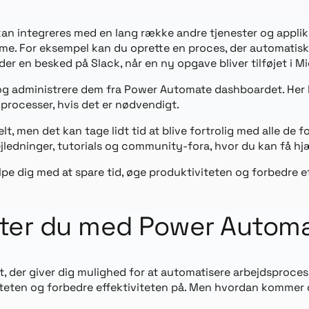
kan integreres med en lang række andre tjenester og applik
orme. For eksempel kan du oprette en proces, der automati
er en besked på Slack, når en ny opgave bliver tilføjet i M
og administrere dem fra Power Automate dashboardet. Her ka
e processer, hvis det er nødvendigt.
 men det kan tage lidt tid at blive fortrolig med alle de fo
jledninger, tutorials og community-fora, hvor du kan få hjæ
e dig med at spare tid, øge produktiviteten og forbedre eff
tarter du med Power Automa
, der giver dig mulighed for at automatisere arbejdsprocesse
viteten og forbedre effektiviteten på. Men hvordan kommer