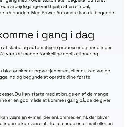
me i gang med Power Automate i dag, skal du først
rede arbejdsgange ved hjælp af en simpel,
egne fra bunden. Med Power Automate kan du begynde
t komme i gang i dag
re at skabe og automatisere processer og handlinger,
å tværs af mange forskellige applikationer og
 blot ønsker at prøve tjenesten, eller du kan vælge
logge ind og begynde at oprette dine første
cesser. Du kan starte med at bruge en af de mange
erne er en god måde at komme i gang på, da de giver
kan være en e-mail, der ankommer, en fil, der bliver
dlingerne kan være alt fra at sende en e-mail eller en