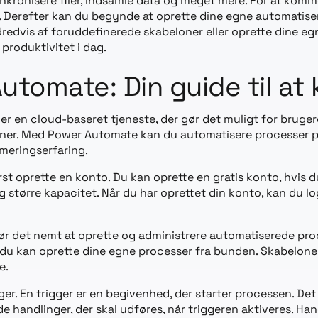
ynkronisere filer, indsamle data og meget mere. For at kom
. Derefter kan du begynde at oprette dine egne automatise
redvis af foruddefinerede skabeloner eller oprette dine 
produktivitet i dag.
Automate: Din guide til a
er en cloud-baseret tjeneste, der gør det muligt for bruge
rutiner. Med Power Automate kan du automatisere processer p
meringserfaring.
 oprette en konto. Du kan oprette en gratis konto, hvis du
 og større kapacitet. Når du har oprettet din konto, kan du 
ør det nemt at oprette og administrere automatiserede pro
er du kan oprette dine egne processer fra bunden. Skabelon
e.
ger. En trigger er en begivenhed, der starter processen. Det 
de handlinger, der skal udføres, når triggeren aktiveres. Han