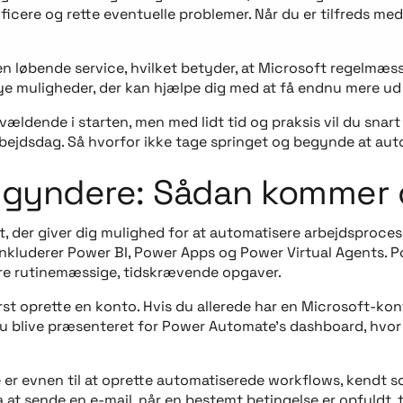
tificere og rette eventuelle problemer. Når du er tilfreds me
løbende service, hvilket betyder, at Microsoft regelmæssig
ye muligheder, der kan hjælpe dig med at få endnu mere ud 
ende i starten, men med lidt tid og praksis vil du snart fin
arbejdsdag. Så hvorfor ikke tage springet og begynde at au
gyndere: Sådan kommer d
, der giver dig mulighed for at automatisere arbejdsprocesse
inkluderer Power BI, Power Apps og Power Virtual Agents. P
ere rutinemæssige, tidskrævende opgaver.
 oprette en konto. Hvis du allerede har en Microsoft-konto,
l du blive præsenteret for Power Automate’s dashboard, hvor
er evnen til at oprette automatiserede workflows, kendt so
at sende en e-mail, når en bestemt betingelse er opfyldt, t