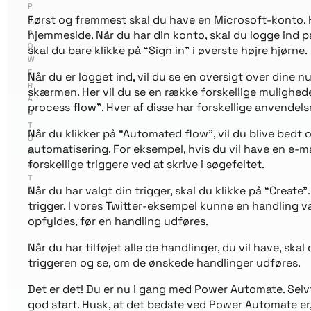
P
Først og fremmest skal du have en Microsoft-konto. Hv
S
,
P
hjemmeside. Når du har din konto, skal du logge ind 
O
skal du bare klikke på “Sign in” i øverste højre hjørne.
W
E
Når du er logget ind, vil du se en oversigt over dine n
R
skærmen. Her vil du se en række forskellige mulighed
A
process flow”. Hver af disse har forskellige anvendels
U
T
Når du klikker på “Automated flow”, vil du blive bedt 
O
automatisering. For eksempel, hvis du vil have en e-m
M
forskellige triggere ved at skrive i søgefeltet.
A
T
Når du har valgt din trigger, skal du klikke på “Create”
E
trigger. I vores Twitter-eksempel kunne en handling væ
opfyldes, før en handling udføres.
Når du har tilføjet alle de handlinger, du vil have, ska
triggeren og se, om de ønskede handlinger udføres.
Det er det! Du er nu i gang med Power Automate. Selvf
god start. Husk, at det bedste ved Power Automate er,