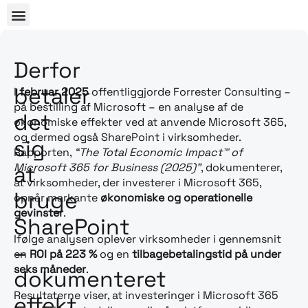
Derfor
betaler
I
februar 2025
offentliggjorde Forrester Consulting –
på bestilling af Microsoft – en analyse af de
det
økonomiske effekter ved at anvende Microsoft 365,
og dermed også SharePoint i virksomheder.
sig
Rapporten,
“The Total Economic Impact™ of
Microsoft 365 for Business (2025)”
, dokumenterer,
at
at virksomheder, der investerer i Microsoft 365,
bruge
opnår markante
økonomiske og operationelle
gevinster
.
SharePoint
Ifølge analysen oplever virksomheder i gennemsnit
–
en
ROI på 223 %
og en
tilbagebetalingstid på under
seks måneder
.
dokumenteret
Resultaterne viser, at investeringer i Microsoft 365
effekt