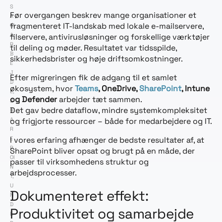
S
Før overgangen beskrev mange organisationer et
A
fragmenteret IT-landskab med lokale e-mailservere,
M
A
filservere, antivirusløsninger og forskellige værktøjer
R
til deling og møder. Resultatet var tidsspilde,
B
sikkerhedsbrister og høje driftsomkostninger.
E
J
Efter migreringen fik de adgang til et samlet
D
økosystem, hvor
Teams
, OneDrive,
SharePoint
, Intune
E
,
og Defender
arbejder tæt sammen.
S
Det gav bedre dataflow, mindre systemkompleksitet
H
A
og frigjorte ressourcer – både for medarbejdere og IT.
R
E
I vores erfaring afhænger de bedste resultater af, at
P
SharePoint bliver opsat og brugt på en måde, der
OI
passer til virksomhedens struktur og
N
arbejdsprocesser.
T
,
U
Dokumenteret effekt:
N
D
Produktivitet og samarbejde
E