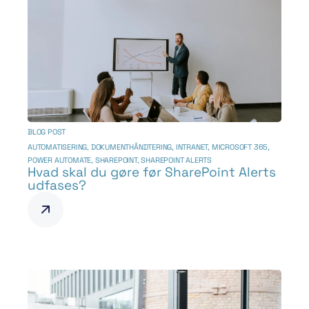
BLOG POST
AUTOMATISERING
,
DOKUMENTHÅNDTERING
,
INTRANET
,
MICROSOFT 365
,
POWER AUTOMATE
,
SHAREPOINT
,
SHAREPOINT ALERTS
Hvad skal du gøre før SharePoint Alerts
udfases?