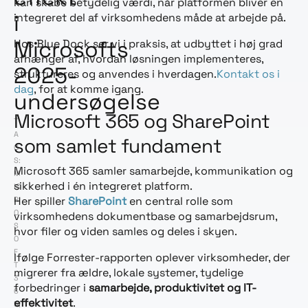
kan skabe betydelig værdi, når platformen bliver en
i
integreret del af virksomhedens måde at arbejde på.
Microsofts
Hos Blue Dock ser vi i praksis, at udbyttet i høj grad
afhænger af, hvordan løsningen implementeres,
2025-
struktureres og anvendes i hverdagen.
Kontakt os i
dag
, for at komme igang.
undersøgelse
Microsoft 365 og SharePoint
T
A
som samlet fundament
G
S:
Microsoft 365 samler samarbejde, kommunikation og
M
sikkerhed i én integreret platform.
IC
Her spiller
SharePoint
en central rolle som
R
O
virksomhedens dokumentbase og samarbejdsrum,
S
hvor filer og viden samles og deles i skyen.
O
F
Ifølge Forrester-rapporten oplever virksomheder, der
T
migrerer fra ældre, lokale systemer, tydelige
3
forbedringer i
samarbejde, produktivitet og IT-
6
effektivitet
.
5
,