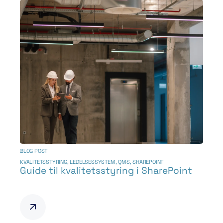
BLOG POST
KVALITETSSTYRING
,
LEDELSESSYSTEM
,
QMS
,
SHAREPOINT
Guide til kvalitetsstyring i SharePoint