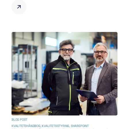
BLOG POST
KVALITETSHÅNDBOG
,
KVALITETSSTYRING
,
SHAREPOINT