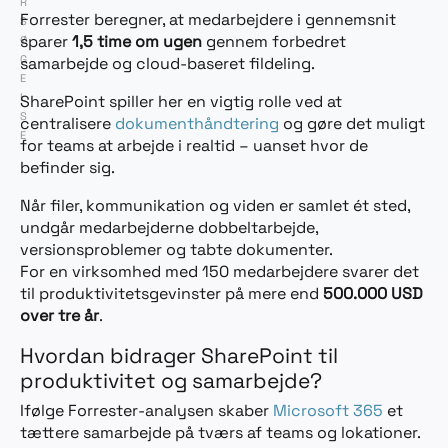
R
Forrester beregner, at medarbejdere i gennemsnit
S
sparer
1,5 time om ugen
gennem forbedret
Ø
G
samarbejde og cloud-baseret fildeling.
E
L
SharePoint spiller her en vigtig rolle ved at
S
centralisere
dokumenthåndtering
og gøre det muligt
E
for teams at arbejde i realtid – uanset hvor de
befinder sig.
Når filer, kommunikation og viden er samlet ét sted,
undgår medarbejderne dobbeltarbejde,
versionsproblemer og tabte dokumenter.
For en virksomhed med 150 medarbejdere svarer det
til produktivitetsgevinster på mere end
500.000 USD
over tre år
.
Hvordan bidrager SharePoint til
produktivitet og samarbejde?
Ifølge Forrester-analysen skaber
Microsoft 365
et
tættere samarbejde på tværs af teams og lokationer.