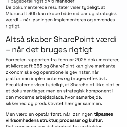
Tilbagebetalingstid
< 6 måneder
De dokumenterede resultater viser tydeligt, at
Microsoft 365 kan skabe både målbar og strategisk
værdi – når løsningen implementeres og anvendes
rigtigt.
Altså skaber SharePoint værdi
– når det bruges rigtigt
Forrester-rapporten fra februar 2025 dokumenterer,
at Microsoft 365 og SharePoint kan give markante
økonomiske og operationelle gevinster, når
platformen implementeres og bruges effektivt.
Resultaterne viser tydeligt, at SharePoint ikke blot er
et dokumentlager, men en strategisk komponent i
den moderne arbejdsplads, hvor samarbejde,
sikkerhed og produktivitet hænger sammen.
Men værdien opstår først, når løsningen
tilpasses
virksomhedens struktur, processer og kultur
.
Det kræver en bevidst strategi for arkitektur,