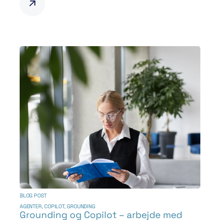
BLOG POST
AGENTER
,
COPILOT
,
GROUNDING
Grounding og Copilot – arbejde med