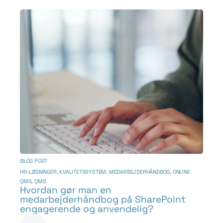
BLOG POST
HR-LØSNINGER
,
KVALITETSSYSTEM
,
MEDARBEJDERHÅNDBOG
,
ONLINE
QMS
,
QMS
Hvordan gør man en
medarbejderhåndbog på SharePoint
engagerende og anvendelig?