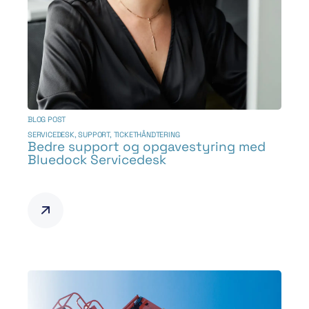
BLOG POST
SERVICEDESK
,
SUPPORT
,
TICKETHÅNDTERING
Bedre support og opgavestyring med
Bluedock Servicedesk