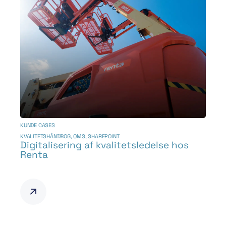
KUNDE CASES
KVALITETSHÅNDBOG
,
QMS
,
SHAREPOINT
Digitalisering af kvalitetsledelse hos
Renta