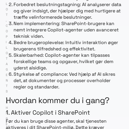
Forbedret beslutningstagning: AI analyserer data
L
O
og giver indsigt, der hjælper dig med hurtigere at
T
træffe velinformerede beslutninger.
,
Nem implementering: SharePoint-brugere kan
C
nemt integrere Copilot-agenter uden avanceret
O
teknisk viden.
P
Bedre brugeroplevelse: Intuitiv interaktion øger
I
L
brugerens tilfredshed og effektivitet.
O
Skalerbarhed: Copilot-agenter kan tilpasses
T
forskellige teams og opgaver, hvilket gør dem
A
yderst alsidige.
G
Styrkelse af compliance: Ved hjælp af AI sikres
E
det, at dokumenter og processer overholder
N
regler og standarder.
T
S
,
Hvordan kommer du i gang?
S
H
1. Aktiver Copilot i SharePoint
A
R
Før du kan bruge disse agenter, skal tjenesten
E
aktiveres i dit SharePoint-miljø. Dette kræver