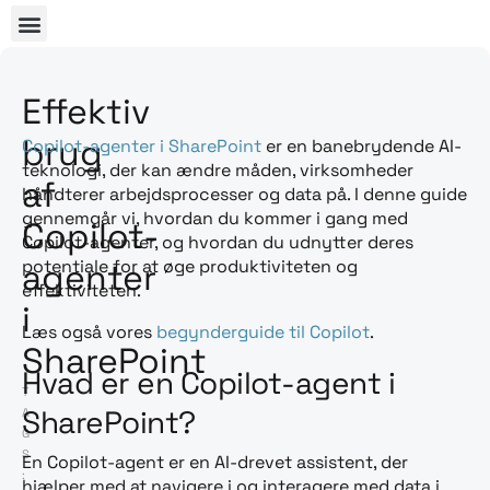
Effektiv
brug
Copilot-agenter i SharePoint
er en banebrydende AI-
teknologi, der kan ændre måden, virksomheder
af
håndterer arbejdsprocesser og data på. I denne guide
gennemgår vi, hvordan du kommer i gang med
Copilot-
Copilot-agenter, og hvordan du udnytter deres
potentiale for at øge produktiviteten og
agenter
effektiviteten.
i
Læs også vores
begynderguide til Copilot
.
SharePoint
Hvad er en Copilot-agent i
T
SharePoint?
A
G
S
En Copilot-agent er en AI-drevet assistent, der
:
hjælper med at navigere i og interagere med data i