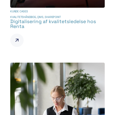
KUNDE CASES
KVALITETSHÅNDBOG
,
QMS
,
SHAREPOINT
Digitalisering af kvalitetsledelse hos
Renta