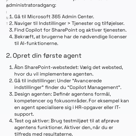
P
administratoradgang:
O
I
Gå til Microsoft 365 Admin Center.
N
Naviger til Indstillinger > Tjenester og tilføjelser.
T
Find Copilot for SharePoint og aktiver tjenesten.
Bekræft, at brugerne har de nødvendige licenser
til AI-funktionerne.
2. Opret din første agent
Åbn SharePoint-webstedet: Vælg det websted,
hvor du vil implementere agenten.
Gå til indstillinger: Under “Avancerede
indstillinger” finder du “Copilot Management”.
Design agenten: Definér agentens formål,
kompetencer og fokusområder. For eksempel kan
en agent specialisere sig i HR-opgaver eller IT-
support.
Test og aktiver: Brug testmiljøet til at afprøve
agentens funktioner. Aktiver den, når du er
tilfreds med resultaterne.