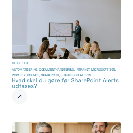
BLOG POST
AUTOMATISERING
,
DOKUMENTHÅNDTERING
,
INTRANET
,
MICROSOFT 365
,
POWER AUTOMATE
,
SHAREPOINT
,
SHAREPOINT ALERTS
Hvad skal du gøre før SharePoint Alerts
udfases?