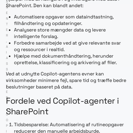
A
SharePoint. Den kan blandt andet:
G
E
Automatisere opgaver som dataindtastning,
N
filhåndtering og opdateringer.
T
Analysere store mængder data og levere
E
R
intelligente forslag.
,
Forbedre samarbejde ved at give relevante svar
A
og ressourcer i realtid.
I
Hjælpe med dokumenthåndtering, herunder
A
oprettelse, klassificering og arkivering af filer.
S
S
Ved at udnytte Copilot-agentens evner kan
I
virksomheder minimere fejl, spare tid og træffe bedre
S
beslutninger baseret på data.
T
E
Fordele ved Copilot-agenter i
N
T
SharePoint
,
C
O
Tidsbesparelse: Automatisering af rutineopgaver
P
reducerer den manuelle arbejdsbyrde.
I