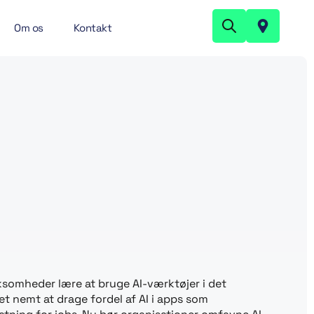
Om os
Kontakt
ksomheder lære at bruge AI-værktøjer i det
det nemt at drage fordel af AI i apps som