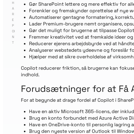
H
Gør SharePoint lettere og mere effektiv for al
A
Forenkler og fremskynder oprettelse af nye w
R
Automatiserer gentagne formatering, korrekt
E
Lader Premium-brugere nemt organisere, ops
P
Gør det muligt for brugerne at tilpasse Copilo
OI
Fremmer kreativitet ved at fremkalde ideer o
N
T
Reducerer ejerens arbejdsbyrde ved at håndte
Analyserer webstedets ydeevne og foreslår f
Hjælper med at sikre overholdelse af virksom
Copilot reducerer friktion, så brugerne kan fokuse
indhold.
Forudsætninger for at Få A
For at begynde at drage fordel af Copilot i Share
Have en aktiv Microsoft 365-licens, der inklud
Brug en konto forbundet med Azure Active Di
Have en OneDrive-konto til personlig lagring 
Brug den nyeste version af Outlook til Windo