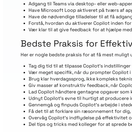
Adgang til Teams via desktop- eller web-appe
Have Microsoft Loop aktiveret på tværs af ap
Have de nødvendige tilladelser til at få adga
Forstå, hvordan du aktiverer Copilot inden fo
Vær klar til at give feedback for at hjælpe m
Bedste Praksis for Effektiv
Her er nogle bedste praksis for at få mest muligt u
Tag dig tid til at tilpasse Copilot’s indstilling
Vær meget specifik, når du prompter Copilot i
Brug klar hverdagssprog, ikke kompleks tekni
Giv masser af konstruktiv feedback, når Copil
Lad Copilot håndtere gentagne opgaver som k
Udnyt Copilot’s evne til hurtigt at producere
Gennemgå og finpuds Copilot’s arbejde i stede
Få det til at forklare sin ræsonnement for dig,
Overvåg Copilot’s indflydelse på effektivitet o
Del tips og tricks med kolleger for at sprede 