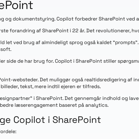
rePoint
g og dokumentstyring. Copilot forbedrer SharePoint ved a
ørste forandring af SharePoint i 22 år. Det revolutionerer, h
ld let ved brug af almindeligt sprog også kaldet “prompts”. 
soft.
er side de har brug for. Copilot i SharePoint stiller spørgsm
oint-websteder. Det muliggør også realtidsredigering af in
lleder, tekst, mere indtil ejeren er tilfreds.
esignpartner” i SharePoint. Det gennemgår indhold og lave
orbedre læserengagement baseret på analytics.
ge Copilot i SharePoint
ordele: