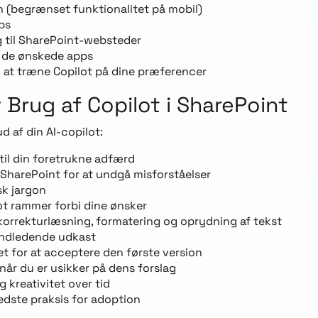
n (begrænset funktionalitet på mobil)
ps
ng til SharePoint-websteder
r de ønskede apps
ed at træne Copilot på dine præferencer
 Brug af Copilot i SharePoint
d af din AI-copilot:
er til din foretrukne adfærd
 SharePoint for at undgå misforståelser
sk jargon
ot rammer forbi dine ønsker
orrekturlæsning, formatering og oprydning af tekst
 indledende udkast
t for at acceptere den første version
 når du er usikker på dens forslag
g kreativitet over tid
bedste praksis for adoption