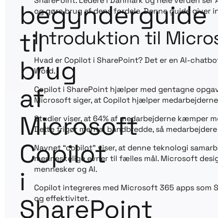
SharePoint. Ledere i Danmark og hele verden ser A
begynderguide
og gøre brug af dens fordele. Denne guide giver in
Introduktion til Micro
til
brug
Hvad er Copilot i SharePoint? Det er en AI-chatb
Word.
af
Copilot i SharePoint hjælper med gentagne opgave
Microsoft siger, at Copilot hjælper medarbejdern
Microsoft
Studier viser, at 64% af medarbejderne kæmper m
Dette frigør mental båndbredde, så medarbejdere
Copilot
Navnet “copilot” viser, at denne teknologi samarb
menneskelige evner til fælles mål. Microsoft desi
mennesker og AI.
i
Copilot integreres med Microsoft 365 apps som Sh
SharePoint
og effektivitet.