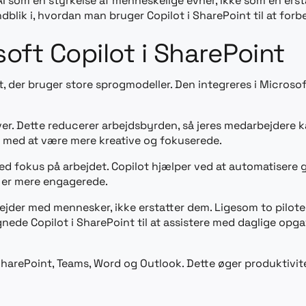
I som en styrkelse af menneskelige evner, ikke som en erst
dblik i, hvordan man bruger Copilot i SharePoint til at forb
soft Copilot i SharePoint
ot, der bruger store sprogmodeller. Den integreres i Micro
r. Dette reducerer arbejdsbyrden, så jeres medarbejdere k
e med at være mere kreative og fokuserede.
ed fokus på arbejdet. Copilot hjælper ved at automatisere
 er mere engagerede.
ejder med mennesker, ikke erstatter dem. Ligesom to piloter
gnede Copilot i SharePoint til at assistere med daglige opg
arePoint, Teams, Word og Outlook. Dette øger produktivite