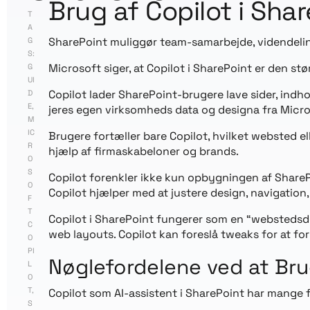
Brug af Copilot i Sha
T
A
SharePoint muliggør team-samarbejde, videndelin
G
S:
Microsoft siger, at Copilot i SharePoint er den st
G
UI
Copilot lader SharePoint-brugere lave sider, indho
D
E
,
jeres egen virksomheds data og designa fra Micro
M
IC
Brugere fortæller bare Copilot, hvilket websted ell
R
hjælp af firmaskabeloner og brands.
O
S
Copilot forenkler ikke kun opbygningen af ShareP
O
Copilot hjælper med at justere design, navigation, bi
F
T
Copilot i SharePoint fungerer som en “webstedsd
C
web layouts. Copilot kan foreslå tweaks for at f
O
PI
Nøglefordelene ved at Bru
L
O
T
,
Copilot som AI-assistent i SharePoint har mange f
S