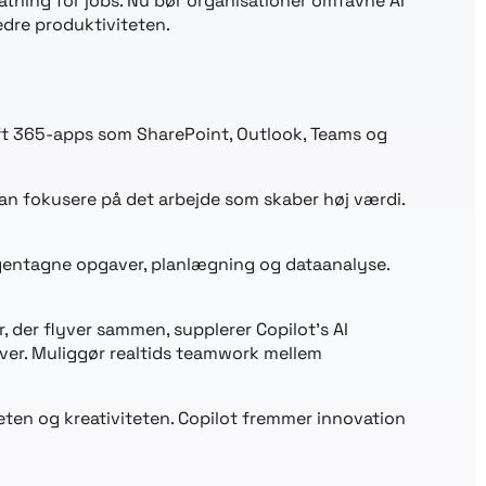
atning for jobs. Nu bør organisationer omfavne AI
edre produktiviteten.
soft 365-apps som SharePoint, Outlook, Teams og
an fokusere på det arbejde som skaber høj værdi.
 gentagne opgaver, planlægning og dataanalyse.
, der flyver sammen, supplerer Copilot’s AI
aver. Muliggør realtids teamwork mellem
ten og kreativiteten. Copilot fremmer innovation