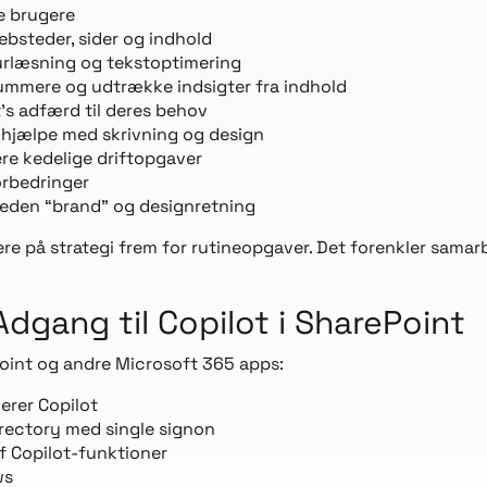
le brugere
ebsteder, sider og indhold
urlæsning og tekstoptimering
ummere og udtrække indsigter fra indhold
t’s adfærd til deres behov
g hjælpe med skrivning og design
re kedelige driftopgaver
orbedringer
heden “brand” og designretning
re på strategi frem for rutineopgaver. Det forenkler samarbe
dgang til Copilot i SharePoint
Point og andre Microsoft 365 apps:
erer Copilot
rectory med single signon
af Copilot-funktioner
ws