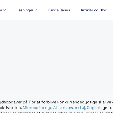
er
Løsninger
Kunde Cases
Artikler og Blog
jdsopgaver på. For at forblive konkurrencedygtige skal vir
ektiviteten.
Microsofts nye AI-skriveværktøj, Copilot
, gør 