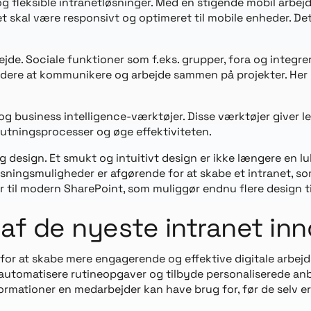
fleksible intranetløsninger. Med en stigende mobil arbejdss
et skal være responsivt og optimeret til mobile enheder. De
ejde. Sociale funktioner som f.eks. grupper, fora og integr
jdere at kommunikere og arbejde sammen på projekter. He
og business intelligence-værktøjer. Disse værktøjer giver 
lutningsprocesser og øge effektiviteten.
g design. Et smukt og intuitivt design er ikke længere en l
sningsmuligheder er afgørende for at skabe et intranet, so
l modern SharePoint, som muliggør endnu flere design til
f de nyeste intranet inn
for at skabe mere engagerende og effektive digitale arbejds
automatisere rutineopgaver og tilbyde personaliserede anb
ormationer en medarbejder kan have brug for, før de selv er 