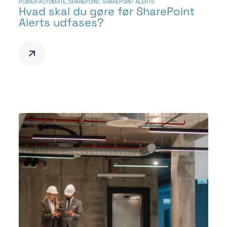
POWER AUTOMATE
,
SHAREPOINT
,
SHAREPOINT ALERTS
Hvad skal du gøre før SharePoint
Alerts udfases?