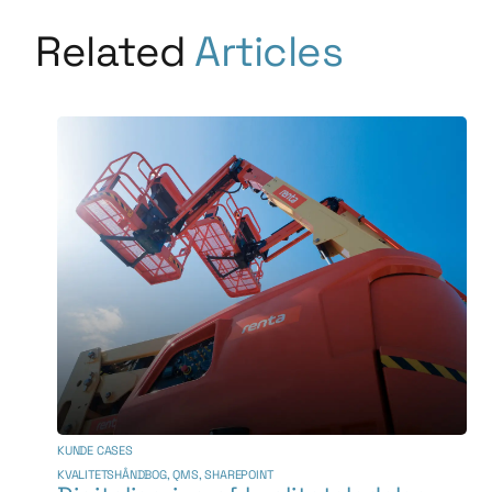
Related
Articles
KUNDE CASES
KVALITETSHÅNDBOG
,
QMS
,
SHAREPOINT