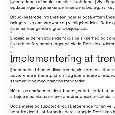
Integrationen af sociale medier-funktioner (Viva Engag
OI
opdateringer og anerkende hinandens bidrag, hvilket 
N
T
,
Cloud-baserede intranetløsninger er også efterhånden 
S
bekymre sig om hardware og vedligeholdelse. Dette g
H
A
sammenhængende digital arbejdsplads.
R
E
Endelig er der en stigende fokus på sikkerhed og co
P
sikkerhedsforanstaltninger på plads. Dette inkluderer
OI
N
Implementering af tren
T
IN
T
For at holde trit med disse trends, skal organisationer
R
nuværende intranetplatform og identificere områder, 
A
sammenligne med branchestandarder.
N
E
Når disse områder er identificeret, er det vigtigt at 
T
arbejde med eksterne leverandører, ansætte specialis
Uddannelse og support er også afgørende for en vell
udnytte dem til at forbedre deres arbejde. Dette ka