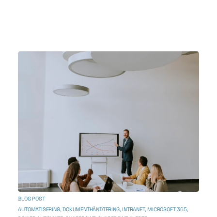
BLOG POST
AUTOMATISERING
,
DOKUMENTHÅNDTERING
,
INTRANET
,
MICROSOFT 365
,