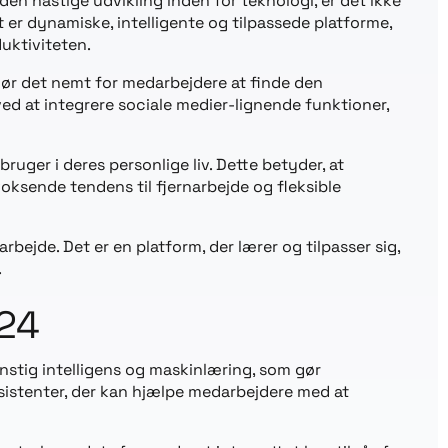
n hastige udvikling inden for teknologi, er det ikke
 er dynamiske, intelligente og tilpassede platforme,
uktiviteten.
gør det nemt for medarbejdere at finde den
ed at integrere sociale medier-lignende funktioner,
ruger i deres personlige liv. Dette betyder, at
voksende tendens til fjernarbejde og fleksible
bejde. Det er en platform, der lærer og tilpasser sig,
.
024
unstig intelligens og maskinlæring, som gør
assistenter, der kan hjælpe medarbejdere med at