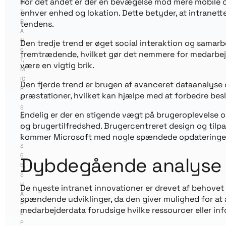
For det andet er der en bevægelse mod mere mobile og 
IN
enhver enhed og lokation. Dette betyder, at intranett
T
R
tendens.
A
N
Den tredje trend er øget social interaktion og samarb
E
fremtrædende, hvilket gør det nemmere for medarbe
T
,
være en vigtig brik.
M
IC
Den fjerde trend er brugen af avanceret dataanalyse 
R
præstationer, hvilket kan hjælpe med at forbedre bes
O
S
Endelig er der en stigende vægt på brugeroplevelse o
O
og brugertilfredshed. Brugercentreret design og tilpa
F
kommer Microsoft med nogle spændede opdateringer ti
T
3
6
Dybdegående analyse a
5
,
S
H
De nyeste intranet innovationer er drevet af behovet 
A
spændende udviklinger, da den giver mulighed for at 
R
medarbejderdata forudsige hvilke ressourcer eller inf
E
P