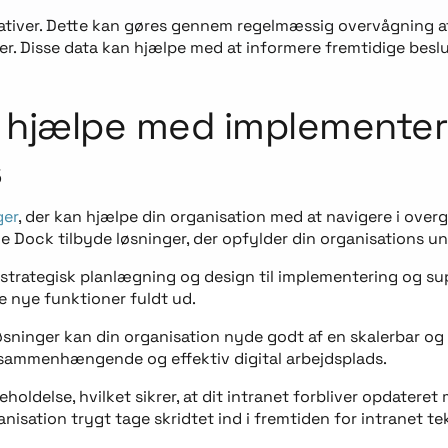
tiativer. Dette kan gøres gennem regelmæssig overvågning af
 Disse data kan hjælpe med at informere fremtidige beslutni
 hjælpe med implementer
s
ger
, der kan hjælpe din organisation med at navigere i ove
ue Dock tilbyde løsninger, der opfylder din organisations u
 strategisk planlægning og design til implementering og su
de nye funktioner fuldt ud.
ninger kan din organisation nyde godt af en skalerbar og s
e sammenhængende og effektiv digital arbejdsplads.
holdelse, hvilket sikrer, at dit intranet forbliver opdater
isation trygt tage skridtet ind i fremtiden for intranet te