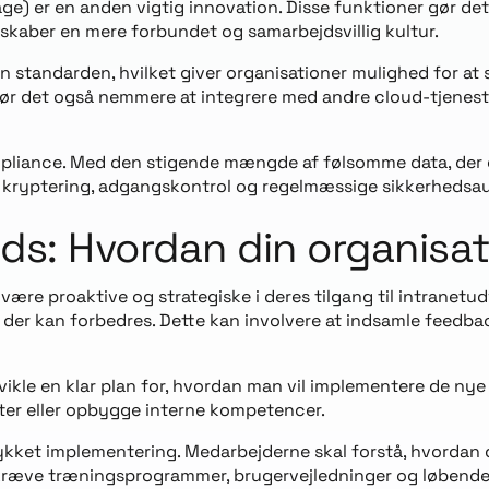
e) er en anden vigtig innovation. Disse funktioner gør det 
skaber en mere forbundet og samarbejdsvillig kultur.
standarden, hvilket giver organisationer mulighed for at s
ør det også nemmere at integrere med andre cloud-tjenester
mpliance. Med den stigende mængde af følsomme data, der de
 kryptering, adgangskontrol og regelmæssige sikkerhedsaudit
ds: Hvordan din organisa
 være proaktive og strategiske i deres tilgang til intranetud
der kan forbedres. Dette kan involvere at indsamle feedba
udvikle en klar plan for, hvordan man vil implementere de nye
ter eller opbygge interne kompetencer.
ykket implementering. Medarbejderne skal forstå, hvordan 
n kræve træningsprogrammer, brugervejledninger og løbende