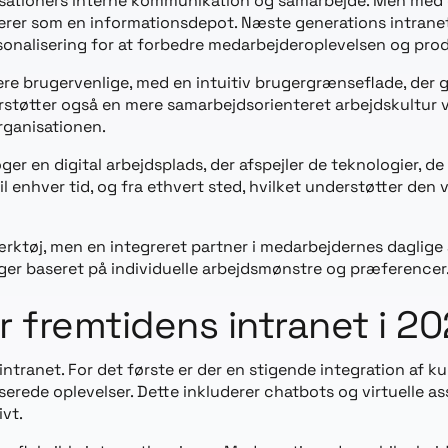
sationers interne kommunikation og samarbejde. Men med de
gerer som en informationsdepot. Næste generations intranet
rsonalisering for at forbedre medarbejderoplevelsen og prod
mere brugervenlige, med en intuitiv brugergrænseflade, der 
rstøtter også en mere samarbejdsorienteret arbejdskultur v
rganisationen.
 en digital arbejdsplads, der afspejler de teknologier, de b
il enhver tid, og fra ethvert sted, hvilket understøtter den 
ktøj, men en integreret partner i medarbejdernes daglige ar
ger baseret på individuelle arbejdsmønstre og præferencer
r fremtidens intranet i 2
ntranet. For det første er der en stigende integration af k
liserede oplevelser. Dette inkluderer chatbots og virtuelle 
vt.