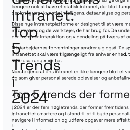
Intranettet har længe været rygraden i mange organi
længere nok at have et statisk intranet, der blot fun
Intranet:
der integrerer kunstig intelligens, dataanalyse og pe
Disse nye intranetplatforme er designet til at være 
Top
information og de værktøjer, de har brug for. De unde
der fremmer interaktion og videndeling på tværs af o
5
Medarbejdernes forventninger ændrer sig også. De søger
intranettet skal være tilgængeligt fra enhver enhed, t
Trends
arbejdsarrangementer.
Næste generations intranet er ikke længere blot et vær
i
og som giver personaliserede oplevelser og anbefalin
Top 5 trends der forme
2024
I 2024 er der fem nøgletrends, der former fremtidens i
T
intranettet smartere og i stand til at tilbyde persona
A
navigere i information og udføre opgaver mere effekti
G
S: