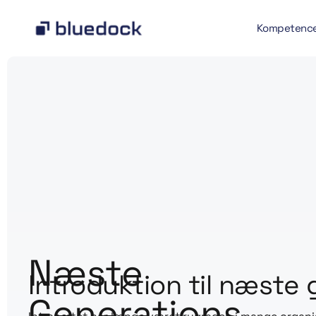
Kompetenc
Næste
Introduktion til næste 
Generations