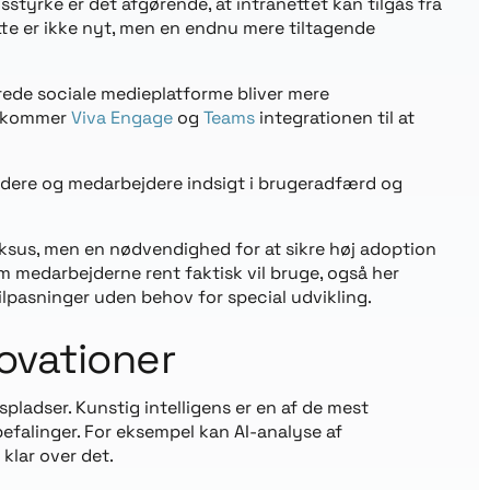
tyrke er det afgørende, at intranettet kan tilgås fra
tte er ikke nyt, men en endnu mere tiltagende
erede sociale medieplatforme bliver mere
r kommer
Viva Engage
og
Teams
integrationen til at
ledere og medarbejdere indsigt i brugeradfærd og
uksus, men en nødvendighed for at sikre høj adoption
m medarbejderne rent faktisk vil bruge, også her
pasninger uden behov for special udvikling.
ovationer
pladser. Kunstig intelligens er en af de mest
efalinger. For eksempel kan AI-analyse af
klar over det.