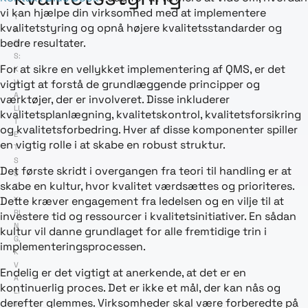
vi kan hjælpe din virksomhed med at implementere
T
kvalitetstyring og opnå højere kvalitetsstandarder og
A
bedre resultater.
G
S:
For at sikre en vellykket implementering af QMS, er det
K
V
vigtigt at forstå de grundlæggende principper og
A
værktøjer, der er involveret. Disse inkluderer
LI
kvalitetsplanlægning, kvalitetskontrol, kvalitetsforsikring
T
og kvalitetsforbedring. Hver af disse komponenter spiller
E
en vigtig rolle i at skabe en robust struktur.
T
S
Det første skridt i overgangen fra teori til handling er at
S
skabe en kultur, hvor kvalitet værdsættes og prioriteres.
T
Dette kræver engagement fra ledelsen og en vilje til at
Y
RI
investere tid og ressourcer i kvalitetsinitiativer. En sådan
N
kultur vil danne grundlaget for alle fremtidige trin i
G
,
implementeringsprocessen.
K
V
Endelig er det vigtigt at anerkende, at det er en
A
kontinuerlig proces. Det er ikke et mål, der kan nås og
LI
derefter glemmes. Virksomheder skal være forberedte på
T