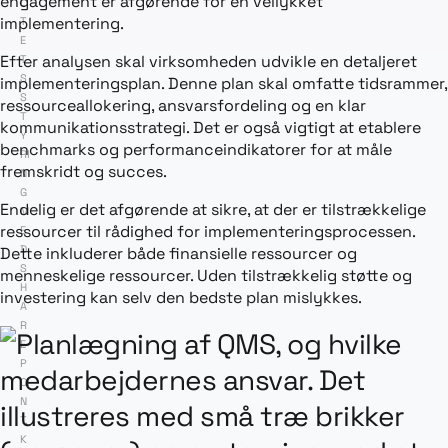
engagement er afgørende for en vellykket
LI
implementering.
T
E
Efter analysen skal virksomheden udvikle en detaljeret
T
S
implementeringsplan. Denne plan skal omfatte tidsrammer,
S
ressourceallokering, ansvarsfordeling og en klar
T
kommunikationsstrategi. Det er også vigtigt at etablere
Y
benchmarks og performanceindikatorer for at måle
RI
fremskridt og succes.
N
G
Endelig er det afgørende at sikre, at der er tilstrækkelige
M
ressourcer til rådighed for implementeringsprocessen.
E
D
Dette inkluderer både finansielle ressourcer og
S
menneskelige ressourcer. Uden tilstrækkelig støtte og
H
investering kan selv den bedste plan mislykkes.
A
R
E
P
OI
N
T
,
K