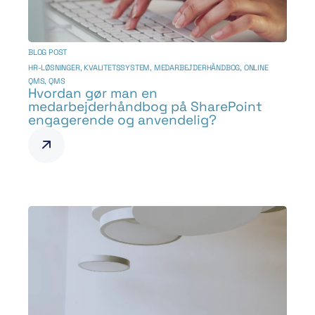
BLOG POST
HR-LØSNINGER
,
KVALITETSSYSTEM
,
MEDARBEJDERHÅNDBOG
,
ONLINE
QMS
,
QMS
Hvordan gør man en
medarbejderhåndbog på SharePoint
engagerende og anvendelig?