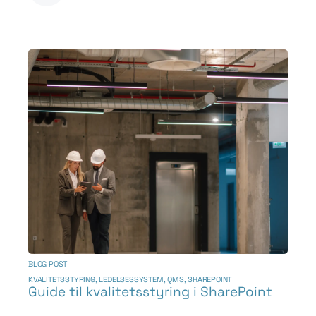
BLOG POST
KVALITETSSTYRING
,
LEDELSESSYSTEM
,
QMS
,
SHAREPOINT
Guide til kvalitetsstyring i SharePoint