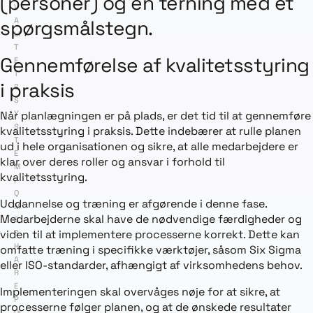
V
A
LI
T
Gennemførelse af kvalitetsstyring
E
T
i praksis
S
S
Y
Når planlægningen er på plads, er det tid til at gennemføre
S
kvalitetsstyring i praksis. Dette indebærer at rulle planen
T
ud i hele organisationen og sikre, at alle medarbejdere er
E
klar over deres roller og ansvar i forhold til
M
kvalitetsstyring.
,
Q
Uddannelse og træning er afgørende i denne fase.
M
Medarbejderne skal have de nødvendige færdigheder og
S
,
viden til at implementere processerne korrekt. Dette kan
S
H
omfatte træning i specifikke værktøjer, såsom Six Sigma
A
eller ISO-standarder, afhængigt af virksomhedens behov.
R
E
Implementeringen skal overvåges nøje for at sikre, at
P
processerne følger planen, og at de ønskede resultater
OI