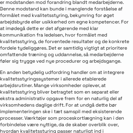
er modstanden mod forandring blandt medarbejderne.
Denne modstand kan bunde i manglende forståelse af
formålet med kvalitetsstyring, bekymring for øget
arbejdsbyrde eller usikkerhed om egne kompetencer. For
at imødegå dette er det afgørende med klar
kommunikation fra ledelsen, hvor formålet med
kvalitetsstyring, de forventede resultater og de konkrete
fordele tydeliggøres. Det er samtidig vigtigt at prioritere
omfattende træning og uddannelse, så medarbejderne
føler sig trygge ved nye procedurer og arbejdsgange.
En anden betydelig udfordring handler om at integrere
kvalitetsstyringssystemer i allerede etablerede
arbejdsrutiner. Mange virksomheder oplever, at
kvalitetsstyring bliver betragtet som en separat eller
ekstra administrativ opgave frem for en naturlig del af
virksomhedens daglige drift. For at undgå dette bør
implementeringen ske i tæt samspil med eksisterende
processer. Værktøjer som proceskortlægning kan i den
forbindelse være nyttige, da de skaber overblik over,
hvordan kvalitetsstyring passer naturligt ind i