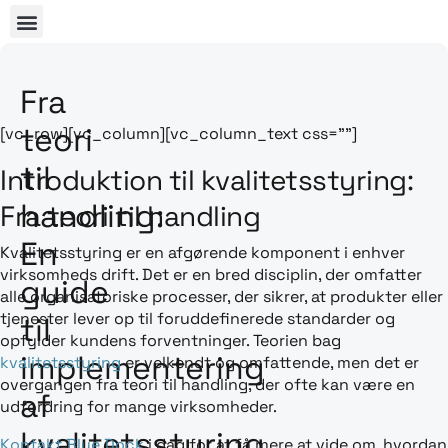
Fra
teori
[vc_row][vc_column][vc_column_text css=””]
til
Introduktion til kvalitetsstyring:
handling:
Fra teori til handling
En
Kvalitetsstyring er en afgørende komponent i enhver
virksomheds drift. Det er en bred disciplin, der omfatter
guide
alle organisatoriske processer, der sikrer, at produkter eller
tjenester lever op til foruddefinerede standarder og
til
opfylder kundens forventninger. Teorien bag
implementering
kvalitetsstyring
er velkendt og omfattende, men det er
overgangen fra teori til handling, der ofte kan være en
af
udfordring for mange virksomheder.
kvalitetsstyring
Kontakt Blue Dock
i dag for at få mere at vide om, hvordan