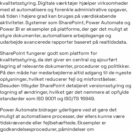
kvalitetsstyring. Digitale værktøjer hjælper virksomheder
med at automatisere og forenkle administrative opgaver,
så tiden i højere grad kan bruges på værdiskabende
aktiviteter. Systemer som SharePoint, Power Automate og
Power BI er eksempler på platforme, der gør det muligt at
styre dokumenter, automatisere arbejdsgange og
udarbejde avancerede rapporter baseret på realtidsdata.
SharePoint fungerer godt som platform for
kvalitetsstyring, da det giver en central og ajourført
lagring af relevante dokumenter, procedurer og politikker.
På den måde har medarbejderne altid adgang til de nyeste
oplysninger, hvilket reducerer fejl og misforståelser.
Desuden tilbyder SharePoint detaljeret versionsstyring og
logning af ændringer, hvilket gør det nemmere at opfylde
standarder som ISO 9001 og ISO/TS 16949.
Power Automate bidrager yderligere ved at gøre det
muligt at automatisere processer, der ellers kunne være
tidskrævende eller fejlbehæftede. Eksempler er
godkendelsesprocedurer, påmindelser om