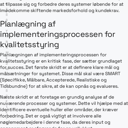
at tilpasse sig og forbedre deres systemer løbende for at
E
T
imødekomme skiftende markedsforhold og kundekrav.
S
S
Planlægning af
T
implementeringsprocessen for
Y
RI
kvalitetsstyring
N
G
M
Planlægningen af implementeringsprocessen for
E
kvalitetsstyring er en kritisk fase, der sætter grundlaget
D
for succes. Det første skridt er at definere klare mål og
M
målsætninger for systemet. Disse mål skal være SMART
IC
(Specifikke, Målbare, Accepterede, Realistiske og
R
O
Tidsbundne) for at sikre, at de kan opnås og evalueres.
S
O
Næste skridt er at foretage en grundig analyse af de
F
nuværende processer og systemer. Dette vil hjælpe med at
T
,
identificere eventuelle huller eller områder, der kræver
K
forbedring. Det er også vigtigt at involvere alle
V
nøglemedarbejdere i denne fase, da deres input og
A