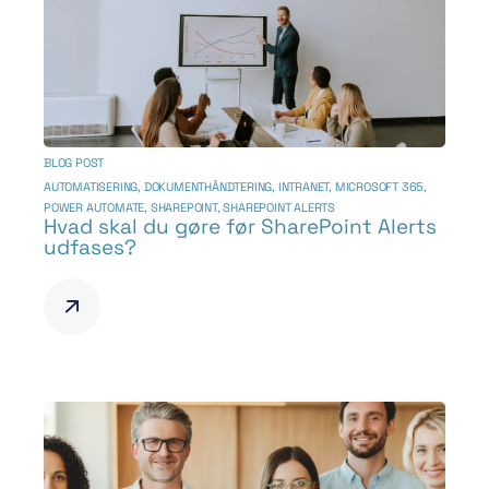
BLOG POST
AUTOMATISERING
,
DOKUMENTHÅNDTERING
,
INTRANET
,
MICROSOFT 365
,
POWER AUTOMATE
,
SHAREPOINT
,
SHAREPOINT ALERTS
Hvad skal du gøre før SharePoint Alerts
udfases?