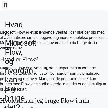
Hvad
er
Microsoft Flow er et spændende værktøj, der hjælper dig med
at automatisere simple opgaver og mere komplekse processer.
Microsoft
Men hvad gør det præcis, og hvordan kan du bruge det i din
virksomhed?
Flow,
Hvad er Flow?
og
hvordan
Microsoft Flow er et værktøj, der hjælper med at forbinde
forskellige apps og tjenester. Og herigennem automatisere
kan
processer og opgaver. Mange af de programmer, der kan
bruges med Flow, er cloudbaserede, men det er også muligt at
jeg
bruge det lokalt.
bruge
Hvordan kan jeg bruge Flow i min
det?