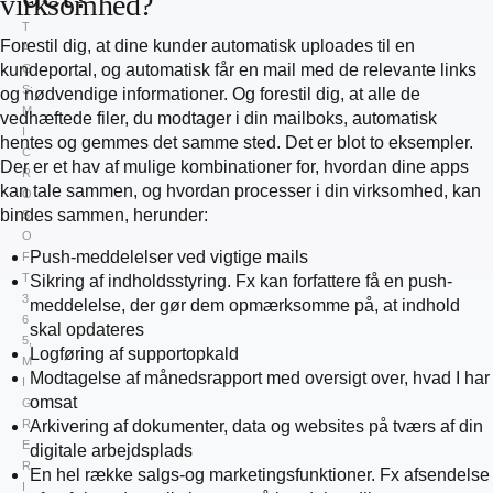
virksomhed?
T
Forestil dig, at dine kunder automatisk uploades til en
A
kundeportal, og automatisk får en mail med de relevante links
G
S:
og nødvendige informationer. Og forestil dig, at alle de
M
vedhæftede filer, du modtager i din mailboks, automatisk
I
hentes og gemmes det samme sted. Det er blot to eksempler.
C
Der er et hav af mulige kombinationer for, hvordan dine apps
R
kan tale sammen, og hvordan processer i din virksomhed, kan
O
bindes sammen, herunder:
S
O
Push-meddelelser ved vigtige mails
F
T
Sikring af indholdsstyring. Fx kan forfattere få en push-
3
meddelelse, der gør dem opmærksomme på, at indhold
6
skal opdateres
5
,
Logføring af supportopkald
M
Modtagelse af månedsrapport med oversigt over, hvad I har
I
omsat
G
R
Arkivering af dokumenter, data og websites på tværs af din
E
digitale arbejdsplads
R
En hel række salgs-og marketingsfunktioner. Fx afsendelse
I