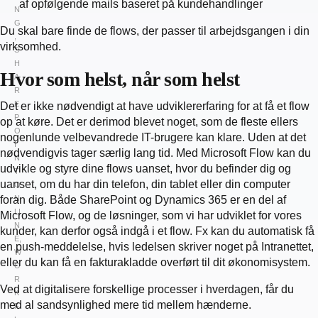
af opfølgende mails baseret på kundehandlinger
N
G
Du skal bare finde de flows, der passer til arbejdsgangen i din
,
virksomhed.
S
H
Hvor som helst, når som helst
A
R
E
Det er ikke nødvendigt at have udviklererfaring for at få et flow
P
op at køre. Det er derimod blevet noget, som de fleste ellers
O
nogenlunde velbevandrede IT-brugere kan klare. Uden at det
I
nødvendigvis tager særlig lang tid. Med Microsoft Flow kan du
N
udvikle og styre dine flows uanset, hvor du befinder dig og
T
uanset, om du har din telefon, din tablet eller din computer
O
foran dig. Både SharePoint og Dynamics 365 er en del af
N
LI
Microsoft Flow, og de løsninger, som vi har udviklet for vores
N
kunder, kan derfor også indgå i et flow. Fx kan du automatisk få
E
,
en push-meddelelse, hvis ledelsen skriver noget på Intranettet,
W
eller du kan få en fakturakladde overført til dit økonomisystem.
O
R
Ved at digitalisere forskellige processer i hverdagen, får du
K
med al sandsynlighed mere tid mellem hænderne.
F