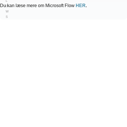
L
Du kan læse mere om Microsoft Flow
HER
.
O
W
S