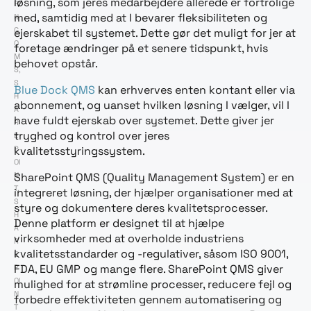
løsning, som jeres medarbejdere allerede er fortrolige
RI
med, samtidig med at I bevarer fleksibiliteten og
N
G
,
ejerskabet til systemet. Dette gør det muligt for jer at
Q
foretage ændringer på et senere tidspunkt, hvis
M
behovet opstår.
S
,
S
Blue Dock QMS
kan erhverves enten kontant eller via
H
abonnement, og uanset hvilken løsning I vælger, vil I
A
have fuldt ejerskab over systemet. Dette giver jer
R
tryghed og kontrol over jeres
E
P
kvalitetsstyringssystem.
OI
N
SharePoint QMS (Quality Management System) er en
T
,
integreret løsning, der hjælper organisationer med at
S
styre og dokumentere deres kvalitetsprocesser.
H
Denne platform er designet til at hjælpe
A
virksomheder med at overholde industriens
R
kvalitetsstandarder og -regulativer, såsom ISO 9001,
E
FDA, EU GMP og mange flere. SharePoint QMS giver
P
OI
mulighed for at strømline processer, reducere fejl og
N
forbedre effektiviteten gennem automatisering og
T