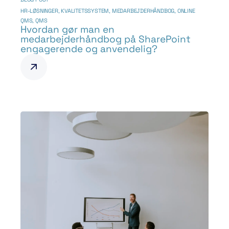
HR-LØSNINGER
,
KVALITETSSYSTEM
,
MEDARBEJDERHÅNDBOG
,
ONLINE
QMS
,
QMS
Hvordan gør man en
medarbejderhåndbog på SharePoint
engagerende og anvendelig?