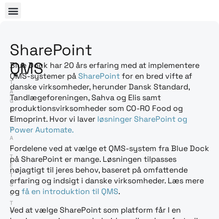
SharePoint
QMS
Blue Dock har 20 års erfaring med at implementere
QMS-systemer på
SharePoint
for en bred vifte af
T
danske virksomheder, herunder Dansk Standard,
A
Tandlægeforeningen, Sahva og Elis samt
G
produktionsvirksomheder som CO-RO Food og
S:
Elmoprint. Hvor vi laver
løsninger SharePoint og
K
Power Automate.
V
A
Fordelene ved at vælge et QMS-system fra Blue Dock
LI
T
på SharePoint er mange. Løsningen tilpasses
E
nøjagtigt til jeres behov, baseret på omfattende
T
erfaring og indsigt i danske virksomheder. Læs mere
S
og
få en introduktion til QMS
.
S
T
Ved at vælge SharePoint som platform får I en
Y