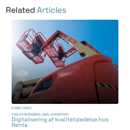
Related
Articles
KUNDE CASES
KVALITETSHÅNDBOG
,
QMS
,
SHAREPOINT
Digitalisering af kvalitetsledelse hos
Renta