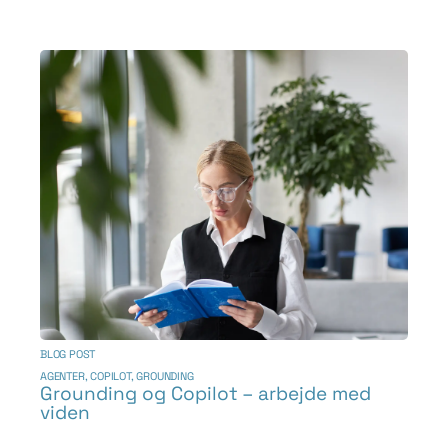
BLOG POST
AGENTER
,
COPILOT
,
GROUNDING
Grounding og Copilot – arbejde med
viden