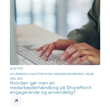
BLOG POST
HR-LØSNINGER
,
KVALITETSSYSTEM
,
MEDARBEJDERHÅNDBOG
,
ONLINE
QMS
,
QMS
Hvordan gør man en
medarbejderhåndbog på SharePoint
engagerende og anvendelig?