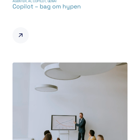
AGENTER
,
AI
,
COPILOT
,
GENAI
Copilot – bag om hypen