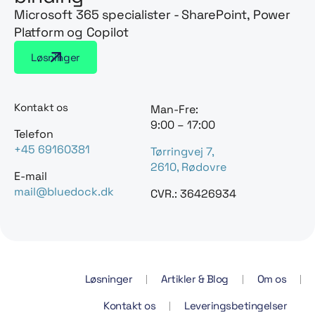
Microsoft 365 specialister - SharePoint, Power
Platform og Copilot
Løsninger
Kontakt os
Man-Fre:
9:00 – 17:00
Telefon
+45 69160381
Tørringvej 7,
2610, Rødovre
E-mail
mail@bluedock.dk
CVR.: 36426934
Løsninger
Artikler & Blog
Om os
Kontakt os
Leveringsbetingelser