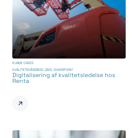
KUNDE CASES
KVALITETSHÅNDBOG
,
QMS
,
SHAREPOINT
Digitalisering af kvalitetsledelse hos
Renta