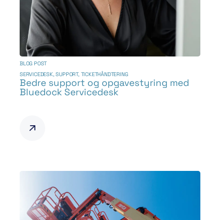
BLOG POST
SERVICEDESK
,
SUPPORT
,
TICKETHÅNDTERING
Bedre support og opgavestyring med
Bluedock Servicedesk