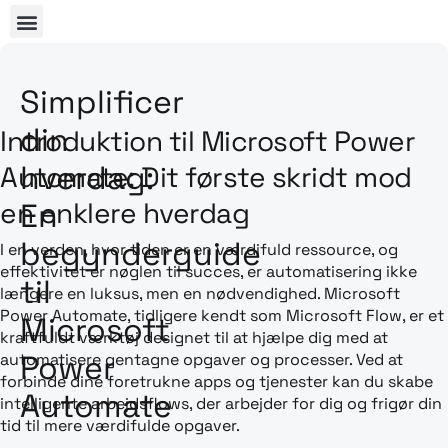
Simplificer
din
Introduktion til Microsoft Power
hverdag:
Automate: Dit første skridt mod
en enklere hverdag
En
begynderguide
I en verden, hvor tiden er en værdifuld ressource, og
effektivitet er nøglen til succes, er automatisering ikke
til
længere en luksus, men en nødvendighed. Microsoft
Power Automate, tidligere kendt som Microsoft Flow, er et
Microsoft
kraftfuldt værktøj designet til at hjælpe dig med at
Power
automatisere gentagne opgaver og processer. Ved at
forbinde dine foretrukne apps og tjenester kan du skabe
Automate
intelligente arbejdsflows, der arbejder for dig og frigør din
tid til mere værdifulde opgaver.